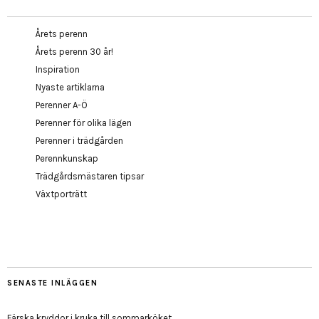
Årets perenn
Årets perenn 30 år!
Inspiration
Nyaste artiklarna
Perenner A-Ö
Perenner för olika lägen
Perenner i trädgården
Perennkunskap
Trädgårdsmästaren tipsar
Växtporträtt
SENASTE INLÄGGEN
Färska kryddor i kruka till sommarköket