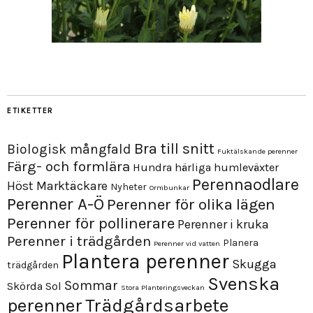
ETIKETTER
Bra till snitt
Biologisk mångfald
Fuktälskande perenner
Färg- och formlära
Hundra härliga humleväxter
Perennaodlare
Höst
Marktäckare
Nyheter
Ormbunkar
Perenner A-Ö
Perenner för olika lägen
Perenner för pollinerare
Perenner i kruka
Perenner i trädgården
Planera
Perenner vid vatten
Plantera perenner
Skugga
trädgården
Svenska
Sommar
Skörda
Sol
Stora Planteringsveckan
perenner
Trädgårdsarbete