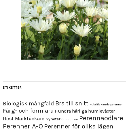
ETIKETTER
Bra till snitt
Biologisk mångfald
Fuktälskande perenner
Färg- och formlära
Hundra härliga humleväxter
Perennaodlare
Höst
Marktäckare
Nyheter
Ormbunkar
Perenner A-Ö
Perenner för olika lägen