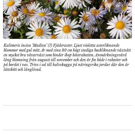
Kalimeris incisa ’Madiva’ (7) Fjäderaster. Ljust violetta asterliknande
blommor med gul mitt. Är med sina 80 cm högt stadiga buskliknande växtsätt
en mycket bra vävarväxt som binder ihop höstrabatten. Anmärkningsvärd
lång blomning från augusti till november och den är fin både i rabatter och
på bordet i vas. Trivs i sol till halvskugga på näringsrika jordar där den är
lättskött och långlivad.