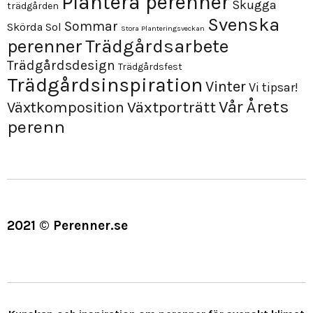
Plantera perenner
Skugga
trädgården
Svenska
Sommar
Skörda
Sol
Stora Planteringsveckan
perenner
Trädgårdsarbete
Trädgårdsdesign
Trädgårdsfest
Trädgårdsinspiration
Vinter
Vi tipsar!
Årets
Vår
Växtporträtt
Växtkomposition
perenn
2021 © Perenner.se