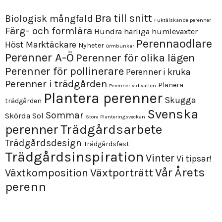
Bra till snitt
Biologisk mångfald
Fuktälskande perenner
Färg- och formlära
Hundra härliga humleväxter
Perennaodlare
Höst
Marktäckare
Nyheter
Ormbunkar
Perenner A-Ö
Perenner för olika lägen
Perenner för pollinerare
Perenner i kruka
Perenner i trädgården
Planera
Perenner vid vatten
Plantera perenner
Skugga
trädgården
Svenska
Sommar
Skörda
Sol
Stora Planteringsveckan
perenner
Trädgårdsarbete
Trädgårdsdesign
Trädgårdsfest
Trädgårdsinspiration
Vinter
Vi tipsar!
Årets
Vår
Växtporträtt
Växtkomposition
perenn