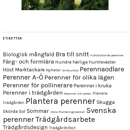
ETIKETTER
Bra till snitt
Biologisk mångfald
Fuktälskande perenner
Färg- och formlära
Hundra härliga humleväxter
Perennaodlare
Höst
Marktäckare
Nyheter
Ormbunkar
Perenner A-Ö
Perenner för olika lägen
Perenner för pollinerare
Perenner i kruka
Perenner i trädgården
Planera
Perenner vid vatten
Plantera perenner
Skugga
trädgården
Svenska
Sommar
Skörda
Sol
Stora Planteringsveckan
perenner
Trädgårdsarbete
Trädgårdsdesign
Trädgårdsfest