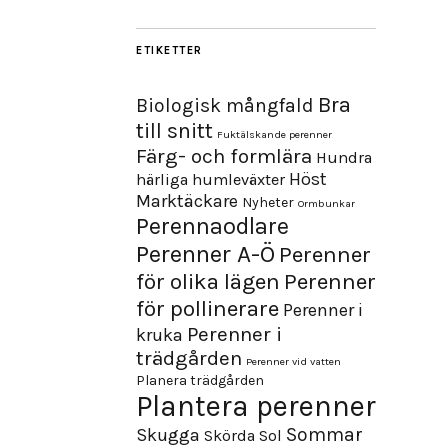
ETIKETTER
Bra
Biologisk mångfald
till snitt
Fuktälskande perenner
Färg- och formlära
Hundra
Höst
härliga humleväxter
Marktäckare
Nyheter
Ormbunkar
Perennaodlare
Perenner A-Ö
Perenner
för olika lägen
Perenner
för pollinerare
Perenner i
Perenner i
kruka
trädgården
Perenner vid vatten
Planera trädgården
Plantera perenner
Sommar
Skugga
Skörda
Sol