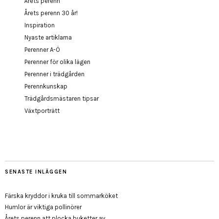
Årets perenn
Årets perenn 30 år!
Inspiration
Nyaste artiklarna
Perenner A-Ö
Perenner för olika lägen
Perenner i trädgården
Perennkunskap
Trädgårdsmästaren tipsar
Växtporträtt
SENASTE INLÄGGEN
Färska kryddor i kruka till sommarköket
Humlor är viktiga pollinörer
Årets perenn att plocka buketter av