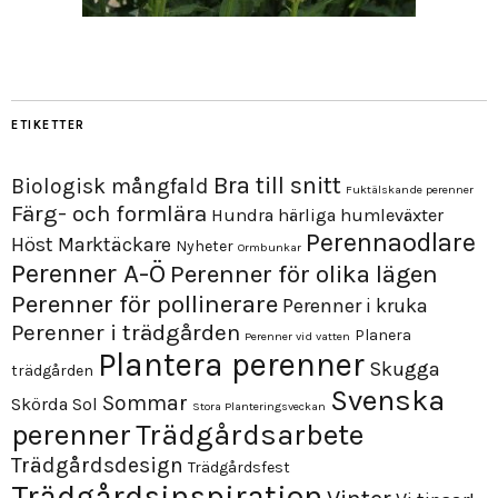
ETIKETTER
Bra till snitt
Biologisk mångfald
Fuktälskande perenner
Färg- och formlära
Hundra härliga humleväxter
Perennaodlare
Höst
Marktäckare
Nyheter
Ormbunkar
Perenner A-Ö
Perenner för olika lägen
Perenner för pollinerare
Perenner i kruka
Perenner i trädgården
Planera
Perenner vid vatten
Plantera perenner
Skugga
trädgården
Svenska
Sommar
Skörda
Sol
Stora Planteringsveckan
perenner
Trädgårdsarbete
Trädgårdsdesign
Trädgårdsfest
Trädgårdsinspiration