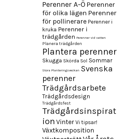
Perenner A-Ö
Perenner
för olika lägen
Perenner
för pollinerare
Perenner i
Perenner i
kruka
trädgården
Perenner vid vatten
Planera trädgården
Plantera perenner
Sommar
Skugga
Skörda
Sol
Svenska
Stora Planteringsveckan
perenner
Trädgårdsarbete
Trädgårdsdesign
Trädgårdsfest
Trädgårdsinspirat
ion
Vinter
Vi tipsar!
Växtkomposition
Årets