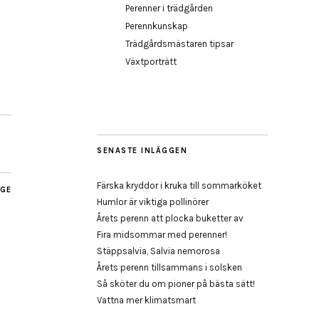
Perenner i trädgården
Perennkunskap
Trädgårdsmästaren tipsar
Växtporträtt
SENASTE INLÄGGEN
Färska kryddor i kruka till sommarköket
AGE
Humlor är viktiga pollinörer
Årets perenn att plocka buketter av
Fira midsommar med perenner!
Stäppsalvia, Salvia nemorosa
Årets perenn tillsammans i solsken
Så sköter du om pioner på bästa sätt!
Vattna mer klimatsmart