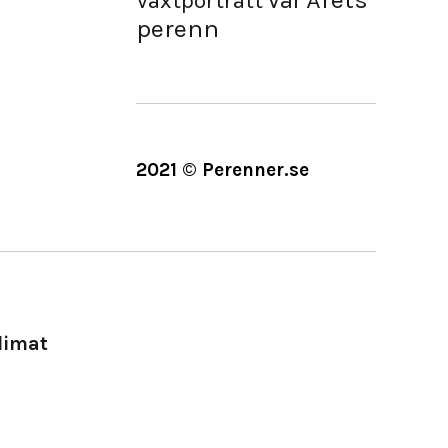
Vår
Växtporträtt
perenn
2021 © Perenner.se
limat