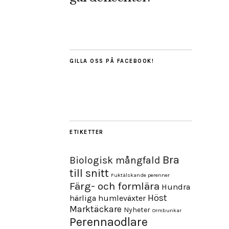
GILLA OSS PÅ FACEBOOK!
ETIKETTER
Bra
Biologisk mångfald
till snitt
Fuktälskande perenner
Färg- och formlära
Hundra
Höst
härliga humleväxter
Marktäckare
Nyheter
Ormbunkar
Perennaodlare