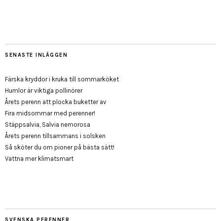
SENASTE INLÄGGEN
Färska kryddor i kruka till sommarköket
Humlor är viktiga pollinörer
Årets perenn att plocka buketter av
Fira midsommar med perenner!
Stäppsalvia, Salvia nemorosa
Årets perenn tillsammans i solsken
Så sköter du om pioner på bästa sätt!
Vattna mer klimatsmart
SVENSKA PERENNER