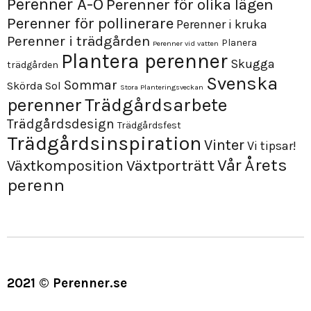
Perenner A-Ö
Perenner för olika lägen
Perenner för pollinerare
Perenner i kruka
Perenner i trädgården
Planera
Perenner vid vatten
Plantera perenner
Skugga
trädgården
Svenska
Sommar
Skörda
Sol
Stora Planteringsveckan
perenner
Trädgårdsarbete
Trädgårdsdesign
Trädgårdsfest
Trädgårdsinspiration
Vinter
Vi tipsar!
Årets
Vår
Växtporträtt
Växtkomposition
perenn
2021 © Perenner.se