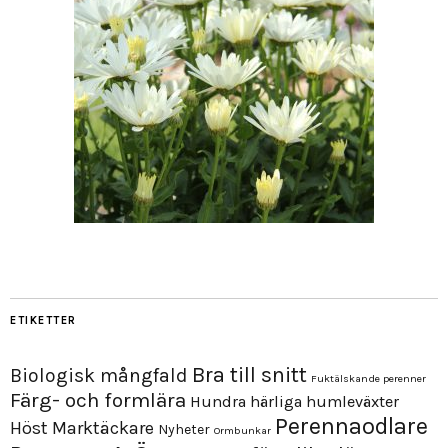
ETIKETTER
Bra till snitt
Biologisk mångfald
Fuktälskande perenner
Färg- och formlära
Hundra härliga humleväxter
Perennaodlare
Höst
Marktäckare
Nyheter
Ormbunkar