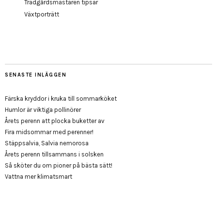
Trädgårdsmästaren tipsar
Växtporträtt
SENASTE INLÄGGEN
Färska kryddor i kruka till sommarköket
Humlor är viktiga pollinörer
Årets perenn att plocka buketter av
Fira midsommar med perenner!
Stäppsalvia, Salvia nemorosa
Årets perenn tillsammans i solsken
Så sköter du om pioner på bästa sätt!
Vattna mer klimatsmart