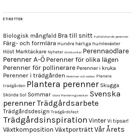
ETIKETTER
Bra till snitt
Biologisk mångfald
Fuktälskande perenner
Färg- och formlära
Hundra härliga humleväxter
Perennaodlare
Höst
Marktäckare
Nyheter
Ormbunkar
Perenner A-Ö
Perenner för olika lägen
Perenner för pollinerare
Perenner i kruka
Perenner i trädgården
Planera
Perenner vid vatten
Plantera perenner
Skugga
trädgården
Svenska
Sommar
Skörda
Sol
Stora Planteringsveckan
perenner
Trädgårdsarbete
Trädgårdsdesign
Trädgårdsfest
Trädgårdsinspiration
Vinter
Vi tipsar!
Årets
Vår
Växtporträtt
Växtkomposition