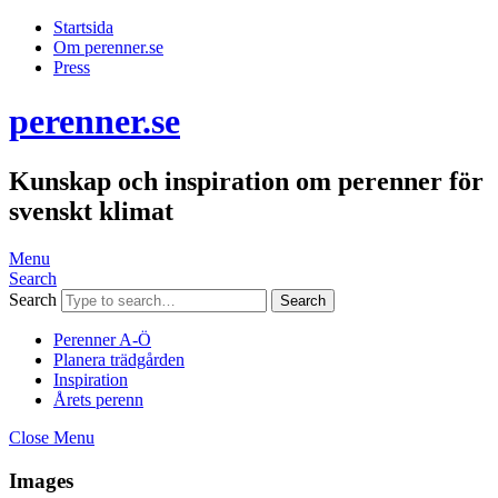
Startsida
Om perenner.se
Press
perenner.se
Kunskap och inspiration om perenner för
svenskt klimat
Menu
Search
Search
Perenner A-Ö
Planera trädgården
Inspiration
Årets perenn
Close Menu
Images