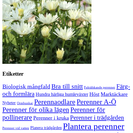
Etiketter
Bra till snitt
Färg-
Biologisk mångfald
Fuktälskande perenner
och formlära
Höst
Marktäckare
Hundra härliga humleväxter
Perenner A-Ö
Perennaodlare
Nyheter
Ormbunkar
Perenner för olika lägen
Perenner för
pollinerare
Perenner i trädgården
Perenner i kruka
Plantera perenner
Planera trädgården
Perenner vid vatten