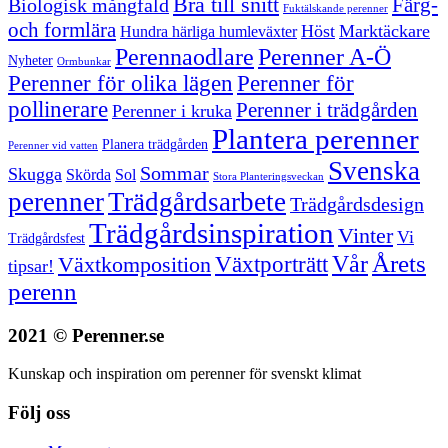
Bra till snitt
Färg-
Biologisk mångfald
Fuktälskande perenner
och formlära
Höst
Marktäckare
Hundra härliga humleväxter
Perenner A-Ö
Perennaodlare
Nyheter
Ormbunkar
Perenner för olika lägen
Perenner för
pollinerare
Perenner i trädgården
Perenner i kruka
Plantera perenner
Planera trädgården
Perenner vid vatten
Svenska
Sommar
Skugga
Skörda
Sol
Stora Planteringsveckan
perenner
Trädgårdsarbete
Trädgårdsdesign
Trädgårdsinspiration
Vinter
Vi
Trädgårdsfest
Vår
Årets
Växtporträtt
Växtkomposition
tipsar!
perenn
2021 © Perenner.se
Kunskap och inspiration om perenner för svenskt klimat
Följ oss