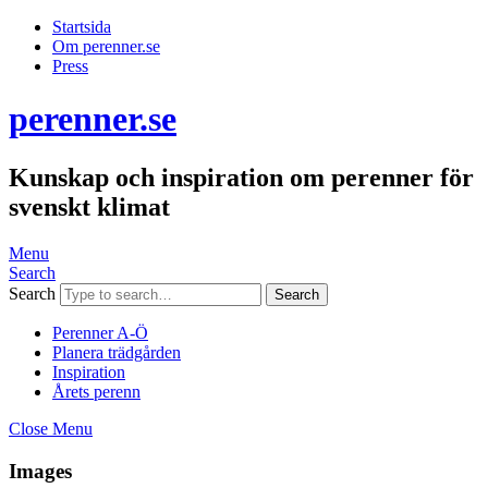
Startsida
Om perenner.se
Press
perenner.se
Kunskap och inspiration om perenner för
svenskt klimat
Menu
Search
Search
Perenner A-Ö
Planera trädgården
Inspiration
Årets perenn
Close Menu
Images