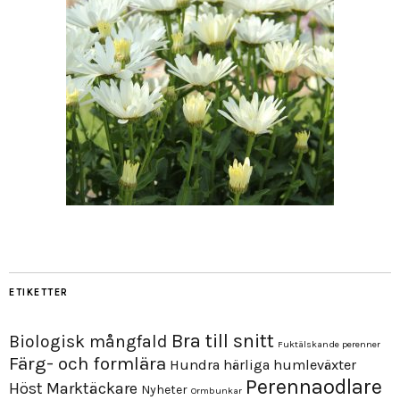
ETIKETTER
Bra till snitt
Biologisk mångfald
Fuktälskande perenner
Färg- och formlära
Hundra härliga humleväxter
Perennaodlare
Höst
Marktäckare
Nyheter
Ormbunkar