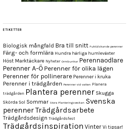
ETIKETTER
Bra till snitt
Biologisk mångfald
Fuktälskande perenner
Färg- och formlära
Hundra härliga humleväxter
Perennaodlare
Höst
Marktäckare
Nyheter
Ormbunkar
Perenner A-Ö
Perenner för olika lägen
Perenner för pollinerare
Perenner i kruka
Perenner i trädgården
Planera
Perenner vid vatten
Plantera perenner
Skugga
trädgården
Svenska
Sommar
Skörda
Sol
Stora Planteringsveckan
perenner
Trädgårdsarbete
Trädgårdsdesign
Trädgårdsfest
Trädgårdsinspiration
Vinter
Vi tipsar!