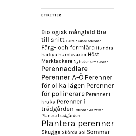
ETIKETTER
Bra
Biologisk mångfald
till snitt
Fuktälskande perenner
Färg- och formlära
Hundra
Höst
härliga humleväxter
Marktäckare
Nyheter
Ormbunkar
Perennaodlare
Perenner A-Ö
Perenner
för olika lägen
Perenner
för pollinerare
Perenner i
Perenner i
kruka
trädgården
Perenner vid vatten
Planera trädgården
Plantera perenner
Sommar
Skugga
Skörda
Sol