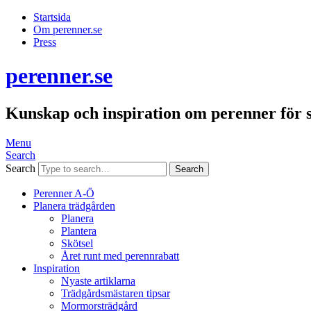
Startsida
Om perenner.se
Press
perenner.se
Kunskap och inspiration om perenner för 
Menu
Search
Search
Perenner A-Ö
Planera trädgården
Planera
Plantera
Skötsel
Året runt med perennrabatt
Inspiration
Nyaste artiklarna
Trädgårdsmästaren tipsar
Mormorsträdgård