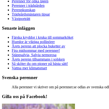
Perenner för olika lägen
Perenner i trädgården
Perennkunskap
Trädgårdsmästaren tipsar
Växtporträtt
Senaste inläggen
Färska kryddor i kruka till sommarköket
Humlor är viktiga pollinörer
Årets perenn att plocka buketter av
Fira midsommar med perenner!
Stäppsalvia, Salvia nemorosa
Årets perenn tillsammans i solsken
Så sköter du om pioner på bästa sätt!
Vattna mer klimatsmart
Svenska perenner
Alla perenner vi skriver om på perenner.se odlas av svenska odlar
Gilla oss på Facebook!