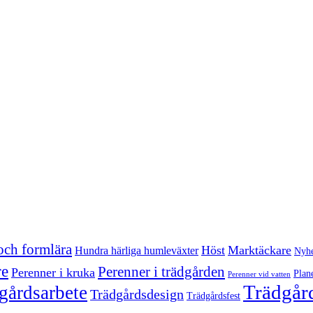
och formlära
Höst
Marktäckare
Hundra härliga humleväxter
Nyhe
re
Perenner i trädgården
Perenner i kruka
Plan
Perenner vid vatten
Trädgård
gårdsarbete
Trädgårdsdesign
Trädgårdsfest