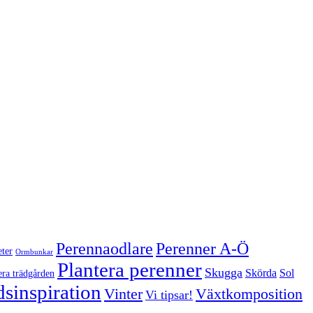
Perenner A-Ö
Perennaodlare
ter
Ormbunkar
Plantera perenner
Skugga
Skörda
Sol
era trädgården
sinspiration
Vinter
Växtkomposition
Vi tipsar!