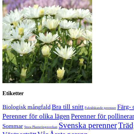
Etiketter
Bra till snitt
Färg- 
Biologisk mångfald
Fuktälskande perenner
Perenner för olika lägen
Perenner för pollinera
Svenska perenner
Träd
Sommar
Stora Planteringsveckan