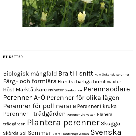
ETIKETTER
Bra till snitt
Biologisk mångfald
Fuktälskande perenner
Färg- och formlära
Hundra härliga humleväxter
Perennaodlare
Höst
Marktäckare
Nyheter
Ormbunkar
Perenner A-Ö
Perenner för olika lägen
Perenner för pollinerare
Perenner i kruka
Perenner i trädgården
Planera
Perenner vid vatten
Plantera perenner
Skugga
trädgården
Svenska
Sommar
Skörda
Sol
Stora Planteringsveckan