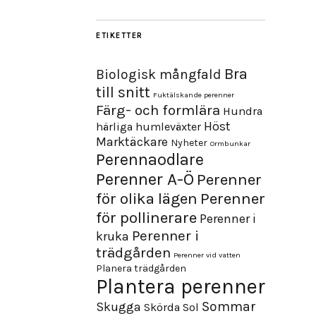
ETIKETTER
Bra
Biologisk mångfald
till snitt
Fuktälskande perenner
Färg- och formlära
Hundra
Höst
härliga humleväxter
Marktäckare
Nyheter
Ormbunkar
Perennaodlare
Perenner A-Ö
Perenner
för olika lägen
Perenner
för pollinerare
Perenner i
Perenner i
kruka
trädgården
Perenner vid vatten
Planera trädgården
Plantera perenner
Sommar
Skugga
Skörda
Sol