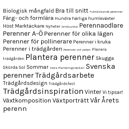
Bra till snitt
Biologisk mångfald
Fuktälskande perenner
Färg- och formlära
Hundra härliga humleväxter
Perennaodlare
Höst
Marktäckare
Nyheter
Ormbunkar
Perenner A-Ö
Perenner för olika lägen
Perenner för pollinerare
Perenner i kruka
Perenner i trädgården
Planera
Perenner vid vatten
Plantera perenner
Skugga
trädgården
Svenska
Sommar
Skörda
Sol
Stora Planteringsveckan
perenner
Trädgårdsarbete
Trädgårdsdesign
Trädgårdsfest
Trädgårdsinspiration
Vinter
Vi tipsar!
Årets
Vår
Växtporträtt
Växtkomposition
perenn