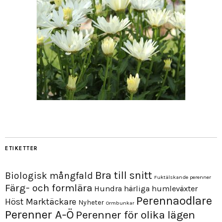
ETIKETTER
Bra till snitt
Biologisk mångfald
Fuktälskande perenner
Färg- och formlära
Hundra härliga humleväxter
Perennaodlare
Höst
Marktäckare
Nyheter
Ormbunkar
Perenner A-Ö
Perenner för olika lägen