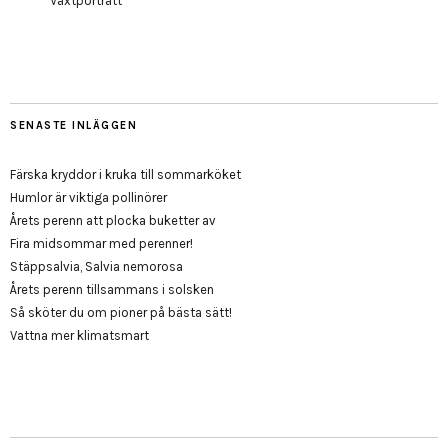
Växtporträtt
SENASTE INLÄGGEN
Färska kryddor i kruka till sommarköket
Humlor är viktiga pollinörer
Årets perenn att plocka buketter av
Fira midsommar med perenner!
Stäppsalvia, Salvia nemorosa
Årets perenn tillsammans i solsken
Så sköter du om pioner på bästa sätt!
Vattna mer klimatsmart