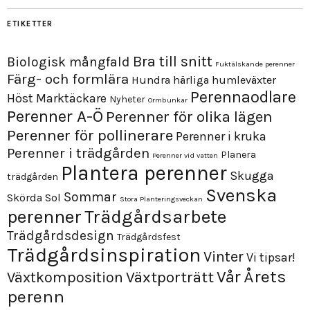
ETIKETTER
Bra till snitt
Biologisk mångfald
Fuktälskande perenner
Färg- och formlära
Hundra härliga humleväxter
Perennaodlare
Höst
Marktäckare
Nyheter
Ormbunkar
Perenner A-Ö
Perenner för olika lägen
Perenner för pollinerare
Perenner i kruka
Perenner i trädgården
Planera
Perenner vid vatten
Plantera perenner
Skugga
trädgården
Svenska
Sommar
Skörda
Sol
Stora Planteringsveckan
perenner
Trädgårdsarbete
Trädgårdsdesign
Trädgårdsfest
Trädgårdsinspiration
Vinter
Vi tipsar!
Årets
Vår
Växtporträtt
Växtkomposition
perenn