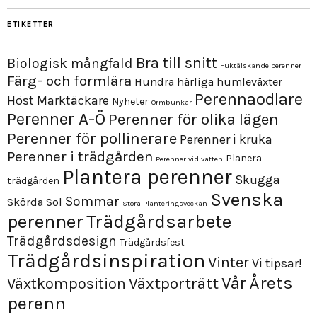
ETIKETTER
Bra till snitt
Biologisk mångfald
Fuktälskande perenner
Färg- och formlära
Hundra härliga humleväxter
Perennaodlare
Höst
Marktäckare
Nyheter
Ormbunkar
Perenner A-Ö
Perenner för olika lägen
Perenner för pollinerare
Perenner i kruka
Perenner i trädgården
Planera
Perenner vid vatten
Plantera perenner
Skugga
trädgården
Svenska
Sommar
Skörda
Sol
Stora Planteringsveckan
perenner
Trädgårdsarbete
Trädgårdsdesign
Trädgårdsfest
Trädgårdsinspiration
Vinter
Vi tipsar!
Årets
Vår
Växtporträtt
Växtkomposition
perenn