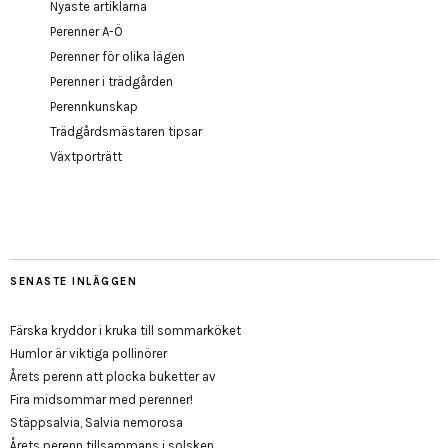
Nyaste artiklarna
Perenner A-Ö
Perenner för olika lägen
Perenner i trädgården
Perennkunskap
Trädgårdsmästaren tipsar
Växtporträtt
SENASTE INLÄGGEN
Färska kryddor i kruka till sommarköket
Humlor är viktiga pollinörer
Årets perenn att plocka buketter av
Fira midsommar med perenner!
Stäppsalvia, Salvia nemorosa
Årets perenn tillsammans i solsken