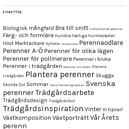
ETIKETTER
Bra till snitt
Biologisk mångfald
Fuktälskande perenner
Färg- och formlära
Hundra härliga humleväxter
Perennaodlare
Höst
Marktäckare
Nyheter
Ormbunkar
Perenner A-Ö
Perenner för olika lägen
Perenner för pollinerare
Perenner i kruka
Perenner i trädgården
Planera
Perenner vid vatten
Plantera perenner
Skugga
trädgården
Svenska
Sommar
Skörda
Sol
Stora Planteringsveckan
perenner
Trädgårdsarbete
Trädgårdsdesign
Trädgårdsfest
Trädgårdsinspiration
Vinter
Vi tipsar!
Årets
Vår
Växtporträtt
Växtkomposition
perenn