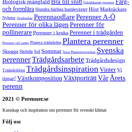
Bra till snitt
Färg-
Biologisk mångfald
Fuktälskande perenner
och formlära
Höst
Marktäckare
Hundra härliga humleväxter
Perenner A-Ö
Perennaodlare
Nyheter
Ormbunkar
Perenner för olika lägen
Perenner för
pollinerare
Perenner i trädgården
Perenner i kruka
Plantera perenner
Planera trädgården
Perenner vid vatten
Svenska
Sommar
Skugga
Skörda
Sol
Stora Planteringsveckan
perenner
Trädgårdsarbete
Trädgårdsdesign
Trädgårdsinspiration
Vinter
Vi
Trädgårdsfest
Vår
Årets
Växtporträtt
Växtkomposition
tipsar!
perenn
2021 © Perenner.se
Kunskap och inspiration om perenner för svenskt klimat
Följ oss