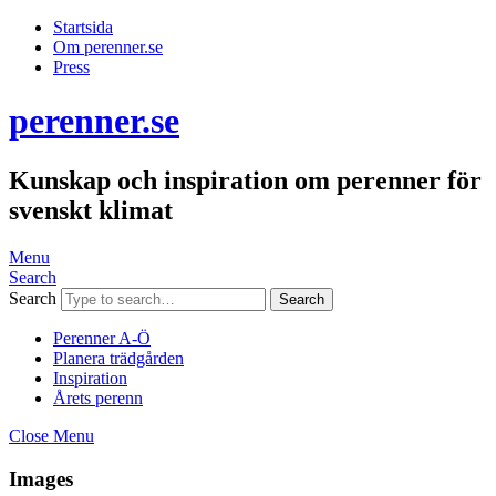
Startsida
Om perenner.se
Press
perenner.se
Kunskap och inspiration om perenner för
svenskt klimat
Menu
Search
Search
Perenner A-Ö
Planera trädgården
Inspiration
Årets perenn
Close Menu
Images