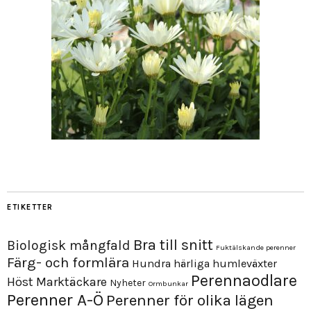
ETIKETTER
Bra till snitt
Biologisk mångfald
Fuktälskande perenner
Färg- och formlära
Hundra härliga humleväxter
Perennaodlare
Höst
Marktäckare
Nyheter
Ormbunkar
Perenner A-Ö
Perenner för olika lägen