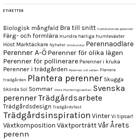
ETIKETTER
Bra till snitt
Biologisk mångfald
Fuktälskande perenner
Färg- och formlära
Hundra härliga humleväxter
Perennaodlare
Höst
Marktäckare
Nyheter
Ormbunkar
Perenner A-Ö
Perenner för olika lägen
Perenner för pollinerare
Perenner i kruka
Perenner i trädgården
Planera
Perenner vid vatten
Plantera perenner
Skugga
trädgården
Svenska
Sommar
Skörda
Sol
Stora Planteringsveckan
perenner
Trädgårdsarbete
Trädgårdsdesign
Trädgårdsfest
Trädgårdsinspiration
Vinter
Vi tipsar!
Årets
Vår
Växtporträtt
Växtkomposition
perenn