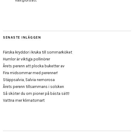
Växtporträtt
SENASTE INLÄGGEN
Färska kryddor i kruka till sommarköket
Humlor är viktiga pollinörer
Årets perenn att plocka buketter av
Fira midsommar med perenner!
Stäppsalvia, Salvia nemorosa
Årets perenn tillsammans i solsken
Så sköter du om pioner på bästa sätt!
Vattna mer klimatsmart