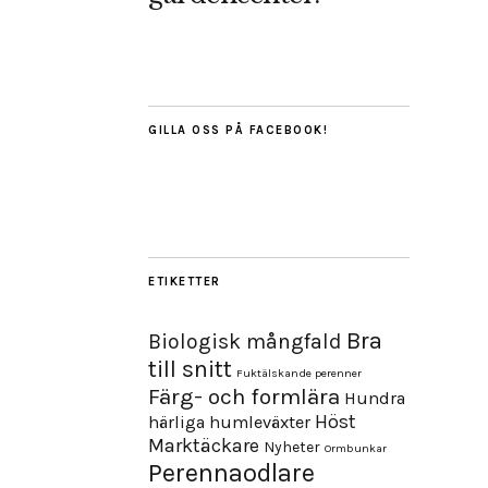
GILLA OSS PÅ FACEBOOK!
ETIKETTER
Bra
Biologisk mångfald
till snitt
Fuktälskande perenner
Färg- och formlära
Hundra
Höst
härliga humleväxter
Marktäckare
Nyheter
Ormbunkar
Perennaodlare