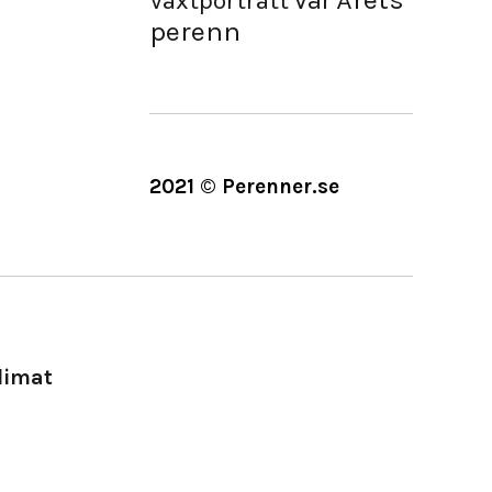
Vår
Växtporträtt
perenn
2021 © Perenner.se
limat