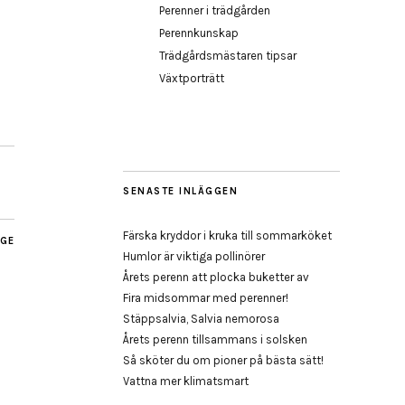
Perenner i trädgården
Perennkunskap
Trädgårdsmästaren tipsar
Växtporträtt
SENASTE INLÄGGEN
Färska kryddor i kruka till sommarköket
AGE
Humlor är viktiga pollinörer
Årets perenn att plocka buketter av
Fira midsommar med perenner!
Stäppsalvia, Salvia nemorosa
Årets perenn tillsammans i solsken
Så sköter du om pioner på bästa sätt!
Vattna mer klimatsmart