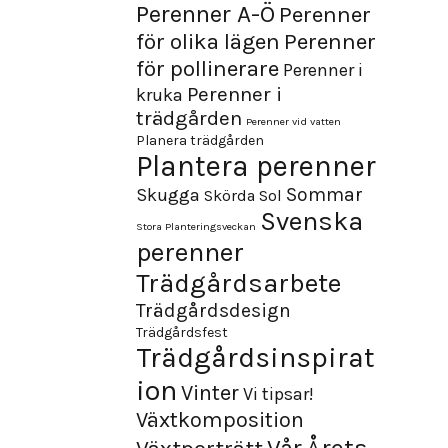
Perenner A-Ö
Perenner
för olika lägen
Perenner
för pollinerare
Perenner i
Perenner i
kruka
trädgården
Perenner vid vatten
Planera trädgården
Plantera perenner
Sommar
Skugga
Skörda
Sol
Svenska
Stora Planteringsveckan
perenner
Trädgårdsarbete
Trädgårdsdesign
Trädgårdsfest
Trädgårdsinspirat
ion
Vinter
Vi tipsar!
Växtkomposition
Årets