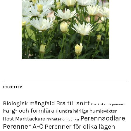
ETIKETTER
Bra till snitt
Biologisk mångfald
Fuktälskande perenner
Färg- och formlära
Hundra härliga humleväxter
Perennaodlare
Höst
Marktäckare
Nyheter
Ormbunkar
Perenner A-Ö
Perenner för olika lägen