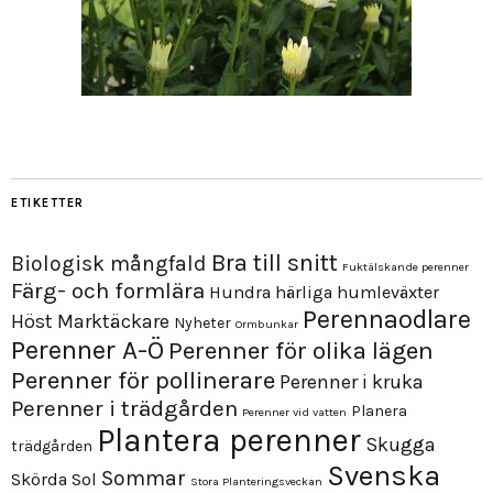
ETIKETTER
Bra till snitt
Biologisk mångfald
Fuktälskande perenner
Färg- och formlära
Hundra härliga humleväxter
Perennaodlare
Höst
Marktäckare
Nyheter
Ormbunkar
Perenner A-Ö
Perenner för olika lägen
Perenner för pollinerare
Perenner i kruka
Perenner i trädgården
Planera
Perenner vid vatten
Plantera perenner
Skugga
trädgården
Svenska
Sommar
Skörda
Sol
Stora Planteringsveckan