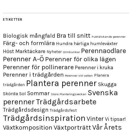
ETIKETTER
Bra till snitt
Biologisk mångfald
Fuktälskande perenner
Färg- och formlära
Hundra härliga humleväxter
Perennaodlare
Höst
Marktäckare
Nyheter
Ormbunkar
Perenner A-Ö
Perenner för olika lägen
Perenner för pollinerare
Perenner i kruka
Perenner i trädgården
Planera
Perenner vid vatten
Plantera perenner
Skugga
trädgården
Svenska
Sommar
Skörda
Sol
Stora Planteringsveckan
perenner
Trädgårdsarbete
Trädgårdsdesign
Trädgårdsfest
Trädgårdsinspiration
Vinter
Vi tipsar!
Årets
Vår
Växtporträtt
Växtkomposition