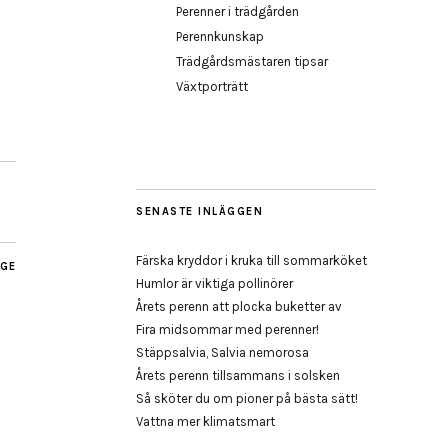
Perenner i trädgården
Perennkunskap
Trädgårdsmästaren tipsar
Växtporträtt
SENASTE INLÄGGEN
Färska kryddor i kruka till sommarköket
AGE
Humlor är viktiga pollinörer
Årets perenn att plocka buketter av
Fira midsommar med perenner!
Stäppsalvia, Salvia nemorosa
Årets perenn tillsammans i solsken
Så sköter du om pioner på bästa sätt!
Vattna mer klimatsmart