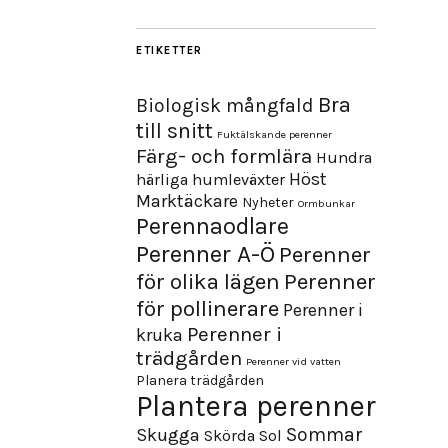
ETIKETTER
Bra
Biologisk mångfald
till snitt
Fuktälskande perenner
Färg- och formlära
Hundra
Höst
härliga humleväxter
Marktäckare
Nyheter
Ormbunkar
Perennaodlare
Perenner A-Ö
Perenner
för olika lägen
Perenner
för pollinerare
Perenner i
Perenner i
kruka
trädgården
Perenner vid vatten
Planera trädgården
Plantera perenner
Sommar
Skugga
Skörda
Sol