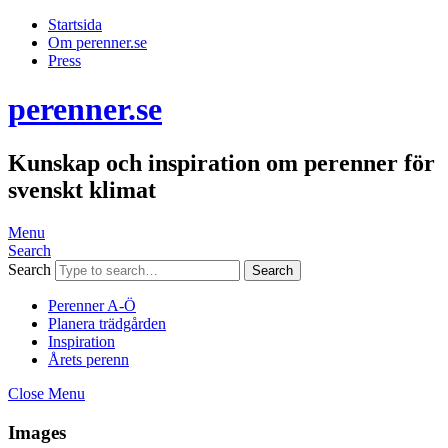
Startsida
Om perenner.se
Press
perenner.se
Kunskap och inspiration om perenner för
svenskt klimat
Menu
Search
Search
Perenner A-Ö
Planera trädgården
Inspiration
Årets perenn
Close Menu
Images