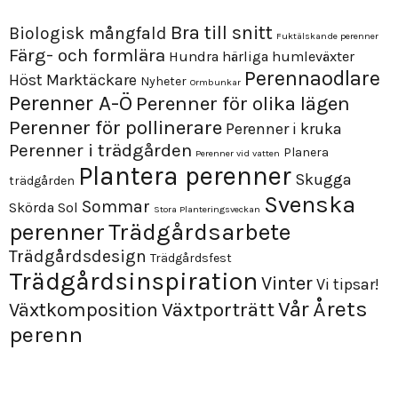
Bra till snitt
Biologisk mångfald
Fuktälskande perenner
Färg- och formlära
Hundra härliga humleväxter
Perennaodlare
Höst
Marktäckare
Nyheter
Ormbunkar
Perenner A-Ö
Perenner för olika lägen
Perenner för pollinerare
Perenner i kruka
Perenner i trädgården
Planera
Perenner vid vatten
Plantera perenner
Skugga
trädgården
Svenska
Sommar
Skörda
Sol
Stora Planteringsveckan
perenner
Trädgårdsarbete
Trädgårdsdesign
Trädgårdsfest
Trädgårdsinspiration
Vinter
Vi tipsar!
Årets
Vår
Växtporträtt
Växtkomposition
perenn