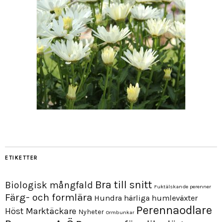
ETIKETTER
Bra till snitt
Biologisk mångfald
Fuktälskande perenner
Färg- och formlära
Hundra härliga humleväxter
Perennaodlare
Höst
Marktäckare
Nyheter
Ormbunkar