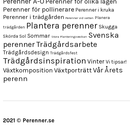
Perenner A-Ö
Perenner för olika lägen
Perenner för pollinerare
Perenner i kruka
Perenner i trädgården
Planera
Perenner vid vatten
Plantera perenner
Skugga
trädgården
Svenska
Sommar
Skörda
Sol
Stora Planteringsveckan
perenner
Trädgårdsarbete
Trädgårdsdesign
Trädgårdsfest
Trädgårdsinspiration
Vinter
Vi tipsar!
Årets
Vår
Växtporträtt
Växtkomposition
perenn
2021 © Perenner.se