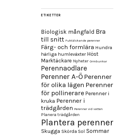
ETIKETTER
Bra
Biologisk mångfald
till snitt
Fuktälskande perenner
Färg- och formlära
Hundra
Höst
härliga humleväxter
Marktäckare
Nyheter
Ormbunkar
Perennaodlare
Perenner A-Ö
Perenner
för olika lägen
Perenner
för pollinerare
Perenner i
Perenner i
kruka
trädgården
Perenner vid vatten
Planera trädgården
Plantera perenner
Sommar
Skugga
Skörda
Sol