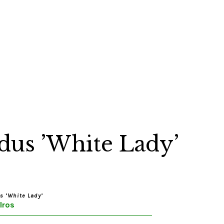
dus ’White Lady’
s ’White Lady’
lros