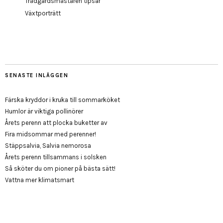
Trädgårdsmästaren tipsar
Växtporträtt
SENASTE INLÄGGEN
Färska kryddor i kruka till sommarköket
Humlor är viktiga pollinörer
Årets perenn att plocka buketter av
Fira midsommar med perenner!
Stäppsalvia, Salvia nemorosa
Årets perenn tillsammans i solsken
Så sköter du om pioner på bästa sätt!
Vattna mer klimatsmart