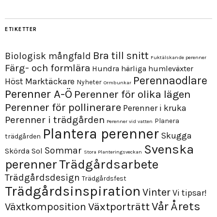
ETIKETTER
Bra till snitt
Biologisk mångfald
Fuktälskande perenner
Färg- och formlära
Hundra härliga humleväxter
Perennaodlare
Höst
Marktäckare
Nyheter
Ormbunkar
Perenner A-Ö
Perenner för olika lägen
Perenner för pollinerare
Perenner i kruka
Perenner i trädgården
Planera
Perenner vid vatten
Plantera perenner
Skugga
trädgården
Svenska
Sommar
Skörda
Sol
Stora Planteringsveckan
perenner
Trädgårdsarbete
Trädgårdsdesign
Trädgårdsfest
Trädgårdsinspiration
Vinter
Vi tipsar!
Årets
Vår
Växtporträtt
Växtkomposition