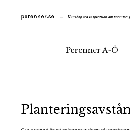
perenner.se
Kunskap och inspiration om perenner f
Perenner A-Ö
Planteringsavstå
C/c-avstånd är ett rekommenderat planteringsavs