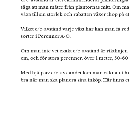
säga att man mäter från plantornas mitt. Om ma
växa till sin storlek och rabatten växer ihop på et
Vilket c/c-avstånd varje växt har kan man få re
sorter i
Perenner A-Ö
.
Om man inte vet exakt c/c-avstånd är riktlinj
cm, och för stora perenner, över 1 meter, 50-60
Med hjälp av c/c-avståndet kan man räkna ut hu
bra när man ska planera sina inköp.
Här finns e