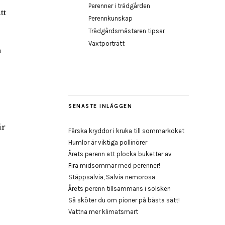
Perenner i trädgården
tt
Perennkunskap
Trädgårdsmästaren tipsar
Växtporträtt
a
SENASTE INLÄGGEN
är
Färska kryddor i kruka till sommarköket
Humlor är viktiga pollinörer
Årets perenn att plocka buketter av
Fira midsommar med perenner!
Stäppsalvia, Salvia nemorosa
Årets perenn tillsammans i solsken
Så sköter du om pioner på bästa sätt!
Vattna mer klimatsmart