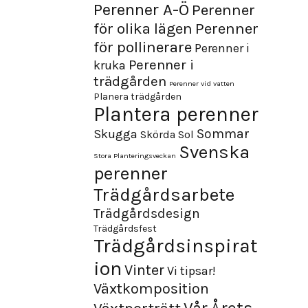
Perenner A-Ö
Perenner
för olika lägen
Perenner
för pollinerare
Perenner i
Perenner i
kruka
trädgården
Perenner vid vatten
Planera trädgården
Plantera perenner
Sommar
Skugga
Skörda
Sol
Svenska
Stora Planteringsveckan
perenner
Trädgårdsarbete
Trädgårdsdesign
Trädgårdsfest
Trädgårdsinspirat
ion
Vinter
Vi tipsar!
Växtkomposition
Årets