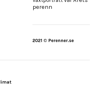
Vår
Växtporträtt
perenn
2021 © Perenner.se
limat