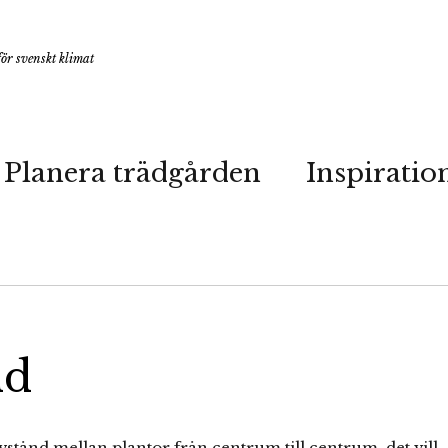
ör svenskt klimat
Planera trädgården
Inspiratio
nd
tånd mellan plantor från centrum till centrum, det vill