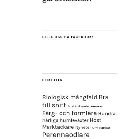
GILLA OSS PÅ FACEBOOK!
ETIKETTER
Bra
Biologisk mångfald
till snitt
Fuktälskande perenner
Färg- och formlära
Hundra
Höst
härliga humleväxter
Marktäckare
Nyheter
Ormbunkar
Perennaodlare